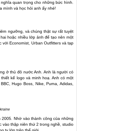
ý nghĩa quan trọng cho những bức hình.
a mình và học hỏi anh ấy nhé!
iêm ngưỡng, và chúng thật sự rất tuyệt
hai hoặc nhiều lớp ảnh để tạo nên một
 với Economist, Urban Outfitters và tạp
ống ở thủ đô nước Anh. Anh là người có
n, thiết kế logo và minh hoạ. Anh có một
 BBC, Hugo Boss, Nike, Puma, Adidas,
Ukraine
ăm 2005. Nhờ vào thành công của những
c vào thập niên thứ 2 trong nghề, studio
 ty lớn trên thế giới.