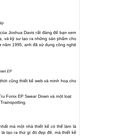
này
ạ của
Joshua Davis
rất đáng để bạn xem
oạ, và kỹ sư tạo ra những sản phẩm cho
Từ năm 1995, anh đã sử dụng công nghệ
Down EP
 thời cũng thiết kế web và minh hoạ cho
 Tru Fonix EP Swear Down và một loạt
Trainspotting.
 nhất mà một nhà thiết kế có thể làm là
là tạo ra thứ gì đó đẹp đẽ, mà thiết kế