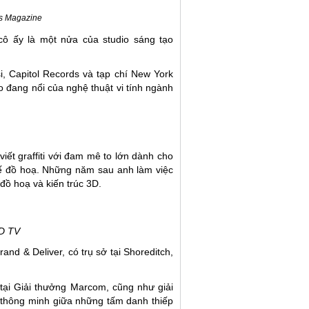
es Magazine
 cô ấy là một nửa của studio sáng tạo
 Capitol Records và tạp chí New York
đang nổi của nghệ thuật vi tính ngành
iết graffiti với đam mê to lớn dành cho
kế đồ hoạ. Những năm sau anh làm việc
đồ hoạ và kiến trúc 3D.
ED TV
rand & Deliver
, có trụ sở tại Shoreditch,
ại Giải thưởng Marcom, cũng như giải
p thông minh giữa những tấm danh thiếp