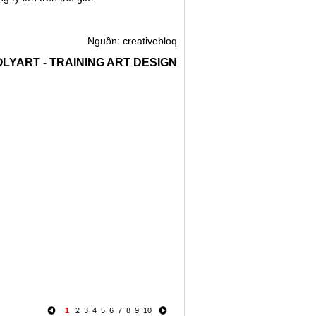
Nguồn:
creativebloq
LYART - TRAINING ART DESIGN
1
2
3
4
5
6
7
8
9
10