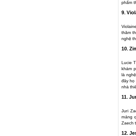
phẩm th
9. Vio
Violain
thăm th
nghệ th
10. Z
Lucie 
khám ph
là nghệ
đây họ 
nhà thi
11. Ju
Juri Z
mảng q
Zaech t
12. Je