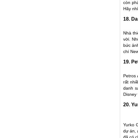
còn phả
Hãy nhì
18. D
Nhà thi
vời. Nh
bức ảnh
chí New
19. Pe
Petros 
rất nhi
danh s
Disney 
20. Yu
Yurko 
dự án, 
đã có c