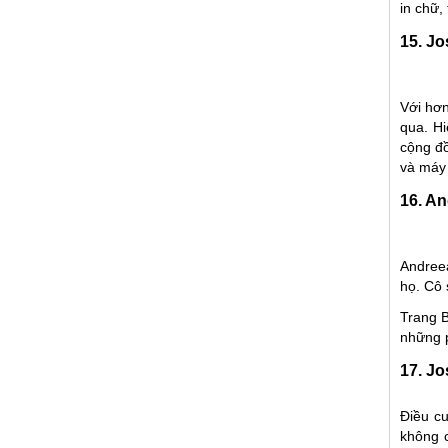
in chữ,
15. J
Với hơn
qua. Hi
cộng đồ
và máy 
16. An
Andree
họ. Cô 
Trang B
những p
17. Jo
Điều c
không c