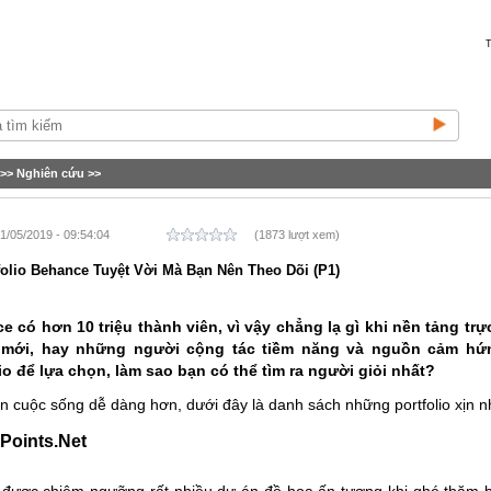
T
>>
Nghiên cứu
>>
1/05/2019 - 09:54:04
(1873 lượt xem)
folio Behance Tuyệt Vời Mà Bạn Nên Theo Dõi (P1)
e có hơn 10 triệu thành viên, vì vậy chẳng lạ gì khi nền tảng trự
mới, hay những người cộng tác tiềm năng và nguồn cảm hứn
io để lựa chọn, làm sao bạn có thể tìm ra người giỏi nhất?
n cuộc sống dễ dàng hơn, dưới đây là danh sách những portfolio xịn 
oPo
in
ts.Net
 được chiêm ngưỡng rất nhiều dự án đồ hoạ ấn tượng khi ghé thăm