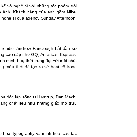
t kế và nghệ sĩ với những tác phẩm trải
iếp ảnh. Khách hàng của anh gồm Nike,
t nghệ sĩ của agency
Sunday Afternoon
,
 Studio
,
Andrew Fairclough
bắt đầu sự
hàng cao cấp như GQ, American Express,
h minh hoạ thời trung đại với một chút
ng màu ít ỏi để tạo ra vẻ hoài cổ trong
hoạ độc lập sống tại Lystrup, Đan Mạch.
ang chất liệu như những giấc mơ trừu
ồ hoạ, typography và minh hoạ, các tác