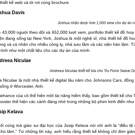
 thiết kế web và tờ rơi cùng brochure.
oshua Davis
Joshua nhận được hơn 1,000 view cho dự án 
 43,000 người theo dõi và 652,000 lượt xem, portfolio thiết kế đồ ho
ện đang sống tại New York, Joshua là một nghệ sĩ, nhà thiết kế đồ h
ng và cá nhân cho nhiều công ty, nhà sưu tầm và các viện hàn lâm. 
tính như một chất liệu cho các dự án của mình.
dreea Niculae
Andreea Niculae thiết kế bìa cho Tru Fonix Swear 
a Niculae
là một nhà thiết kế digital lâu năm cho Johnsons Cars, đồng
sống ở Worcester, Anh.
ehance của cô thể hiện một tài năng hiếm thấy, bao gồm thiết kế cho
oster thể hiện các cảnh đáng nhớ trong những bộ phim kinh điển như 
sip Kelava
uối cùng mà giáo sư đại học của
Josip Kelava
nói với anh là “điều tệ
hú tâm.” Từ những lời này, anh hiểu rằng thiết kế không chỉ đơn giản 