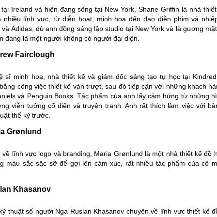
 tại Ireland và hiện đang sống tại New York,
Shane Griffin
là nhà thiế
ên nhiều lĩnh vực, từ diễn hoạt, minh hoạ đến đạo diễn phim và nh
 và Adidas, dù anh đồng sáng lập studio tại New York và là gương mặ
n đang là một người không có người đại diện.
drew Fairclough
ệ sĩ minh hoạ, nhà thiết kế và giám đốc sáng tạo tự học tại
Kindred
bằng công việc thiết kế ván trượt, sau đó tiếp cận với những khách 
niels và Penguin Books. Tác phẩm của anh lấy cảm hứng từ những hìn
ng viễn tưởng cổ điển và truyện tranh. Anh rất thích làm việc với bả
uật thế kỷ trước.
ia Grønlund
về lĩnh vực logo và branding,
Maria Grønlund
là một nhà thiết kế đồ 
g màu sắc sặc sỡ để gợi lên cảm xúc, rất nhiều tác phẩm của cô m
slan Khasanov
 kỹ thuật số người Nga
Ruslan Khasanov
chuyên về lĩnh vực thiết kế đ