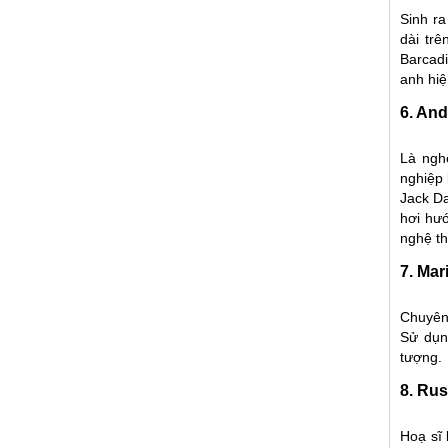
Sinh ra
dài tr
Barcadi
anh hiệ
6. An
Là ngh
nghiệp 
Jack Da
hơi hướ
nghệ th
7. Mar
Chuyên 
Sử dụn
tượng.
8. Ru
Hoạ sĩ