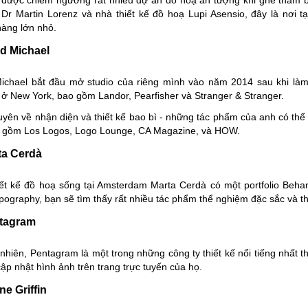
 Dr Martin Lorenz và nhà thiết kế đồ hoạ Lupi Asensio, đây là nơi 
àng lớn nhỏ.
d Michael
ichael
bắt đầu mở studio của riêng mình vào năm 2014 sau khi làm việ
ở New York, bao gồm Landor, Pearfisher và Stranger & Stranger.
yên về nhận diện và thiết kế bao bì - những tác phẩm của anh có thể
o gồm Los Logos, Logo Lounge, CA Magazine, và HOW.
ta Cerdà
iết kế đồ hoạ sống tại Amsterdam
Marta Cerdà
có một portfolio Beha
ypography, bạn sẽ tìm thấy rất nhiều tác phẩm thể nghiệm đặc sắc và th
ntagram
hiên, Pentagram là một trong những công ty thiết kế nổi tiếng nhất t
ập nhật hình ảnh trên trang trực tuyến của họ.
ne Griffin