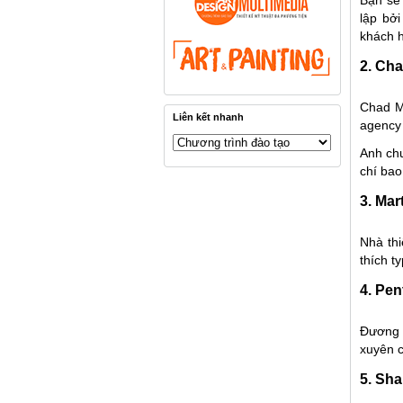
lập bởi
khách h
2. Cha
Chad M
Liên kết nhanh
agency 
Anh chu
chí ba
3. Mar
Nhà th
thích t
4. Pe
Đương n
xuyên c
5. Sha