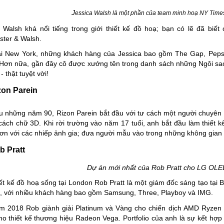
J
essica Walsh là một phần của team minh hoạ NY Tim
a Walsh
khá nổi tiếng trong giới thiết kế đồ hoạ; bạn có lẽ đã biết
ster & Walsh
.
ại New York, những khách hàng của Jessica bao gồm The Gap, Pepsi,
Hơn nữa, gần đây cô được xướng tên trong danh sách những Ngôi sao 
 - thật tuyệt vời!
zon Parein
u những năm 90,
Rizon Parein
bắt đầu với tư cách một người chuyên v
ách chữ 3D. Khi rời trường vào năm 17 tuổi, anh bắt đầu làm thiết 
ơn với các nhiếp ảnh gia; đưa người mẫu vào trong những không gian 
b Pratt
Dự án mới nhất của Rob Pratt cho LG OL
ết kế đồ hoạ sống tại London
Rob Pratt
là một giám đốc sáng tạo tại
B
, với nhiều khách hàng bao gồm Samsung, Three, Playboy và IMG.
m 2018 Rob giành giải Platinum và Vàng cho chiến dịch AMD Ryzen t
o thiết kế thương hiệu Radeon Vega. Portfolio của anh là sự kết hợ