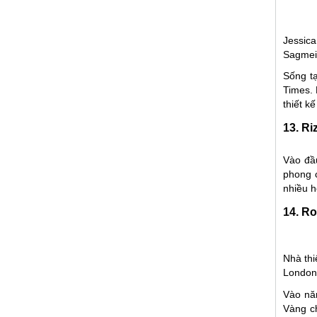
Jessic
Sagmei
Sống t
Times. 
thiết kế
13. Ri
Vào đầ
phong c
nhiều h
14. Ro
Nhà thi
London
Vào nă
Vàng ch