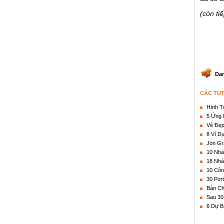
(còn tiế
Dan
CÁC TU
Hình T
5 Ứng 
Vẻ Đẹp
8 Ví D
Jon Gr
10 Nhà
18 Nhà
10 Côn
30 Por
Bản Ch
Sau 30
6 Dự B