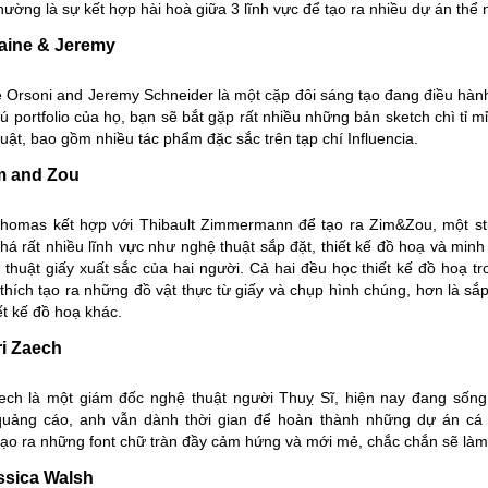
ường là sự kết hợp hài hoà giữa 3 lĩnh vực để tạo ra nhiều dự án thể
laine & Jeremy
e Orsoni and Jeremy Schneider
là một cặp đôi sáng tạo đang điều hành 
ú portfolio của họ, bạn sẽ bắt gặp rất nhiều những bản sketch chì tỉ
uật, bao gồm nhiều tác phẩm đặc sắc trên tạp chí Influencia.
im and Zou
Thomas kết hợp với Thibault Zimmermann để tạo ra
Zim&Zou
, một s
á rất nhiều lĩnh vực như nghệ thuật sắp đặt, thiết kế đồ hoạ và minh
 thuật giấy xuất sắc của hai người. Cả hai đều học thiết kế đồ hoạ t
thích tạo ra những đồ vật thực từ giấy và chụp hình chúng, hơn là sắ
ết kế đồ hoạ khác.
ri Zaech
aech
là một giám đốc nghệ thuật người Thuỵ Sĩ, hiện nay đang sống 
uảng cáo, anh vẫn dành thời gian để hoàn thành những dự án cá n
ạo ra những font chữ tràn đầy cảm hứng và mới mẻ, chắc chắn sẽ làm
ssica Walsh