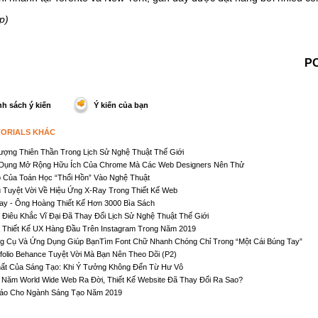
p)
PO
h sách ý kiến
Ý kiến của bạn
TORIALS KHÁC
ượng Thiên Thần Trong Lịch Sử Nghệ Thuật Thế Giới
Dụng Mở Rộng Hữu Ích Của Chrome Mà Các Web Designers Nên Thử
 Của Toán Học “Thổi Hồn” Vào Nghệ Thuật
ụ Tuyệt Vời Về Hiệu Ứng X-Ray Trong Thiết Kế Web
ay - Ông Hoàng Thiết Kế Hơn 3000 Bìa Sách
 Điêu Khắc Vĩ Đại Đã Thay Đổi Lịch Sử Nghệ Thuật Thế Giới
 Thiết Kế UX Hàng Đầu Trên Instagram Trong Năm 2019
g Cụ Và Ứng Dụng Giúp BạnTìm Font Chữ Nhanh Chóng Chỉ Trong “Một Cái Búng Tay”
tfolio Behance Tuyệt Vời Mà Bạn Nên Theo Dõi (P2)
ất Của Sáng Tạo: Khi Ý Tưởng Không Đến Từ Hư Vô
 Năm World Wide Web Ra Đời, Thiết Kế Website Đã Thay Đổi Ra Sao?
áo Cho Ngành Sáng Tạo Năm 2019