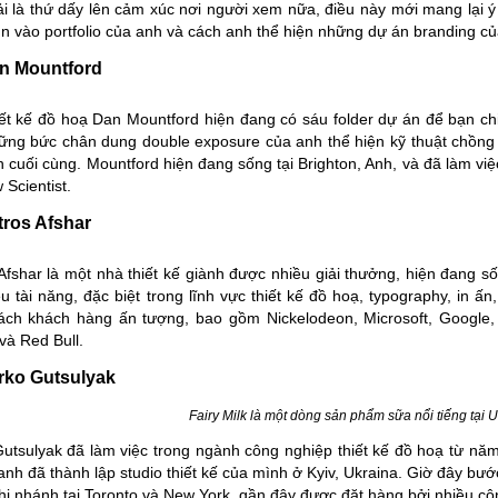
i là thứ dấy lên cảm xúc nơi người xem nữa, điều này mới mang lại 
n vào portfolio của anh và cách anh thể hiện những dự án branding củ
an Mountford
ết kế đồ hoạ
Dan Mountford
hiện đang có sáu folder dự án để bạn ch
ững bức chân dung double exposure của anh thể hiện kỹ thuật chồng 
 cuối cùng. Mountford hiện đang sống tại Brighton, Anh, và đã làm việc
 Scientist.
tros Afshar
Afshar
là một nhà thiết kế giành được nhiều giải thưởng, hiện đang s
ều tài năng, đặc biệt trong lĩnh vực thiết kế đồ hoạ, typography, in ấ
ách khách hàng ấn tượng, bao gồm Nickelodeon, Microsoft, Google,
và Red Bull.
rko Gutsulyak
Fairy Milk là một dòng sản phẩm sữa nổi tiếng tại 
Gutsulyak
đã làm việc trong ngành công nghiệp thiết kế đồ hoạ từ n
anh đã thành lập studio thiết kế của mình ở Kyiv, Ukraina. Giờ đây bướ
hi nhánh tại Toronto và New York, gần đây được đặt hàng bởi nhiều công