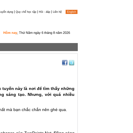
|
|
|
uyển dụng
Quy chế học tập
Hỏi - đáp
Liên hệ
English
Hôm nay
, Thứ Năm ngày 6 tháng 8 năm 2026
c tuyến này là nơi để tìm thấy những
g sáng tạo. Nhưng, với quá nhiều
nhất mà bạn chắc chắn nên ghé qua.
 behance của
TwoPoints.Net
. Đồng sáng