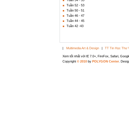
Tuần 54 - 55
Tuần 52 - 53
Tuần 50 - 51
Tuần 46 - 47
Tuần 44 - 45
Tuần 42 -43
|
Multimedia Art & Design
|
TT Tin Học Thư 
Xem tốt nhất với IE 7.0+, FireFox, Safari, Goo
Copyright
© 2010
by
POLYGON Center
. Desi