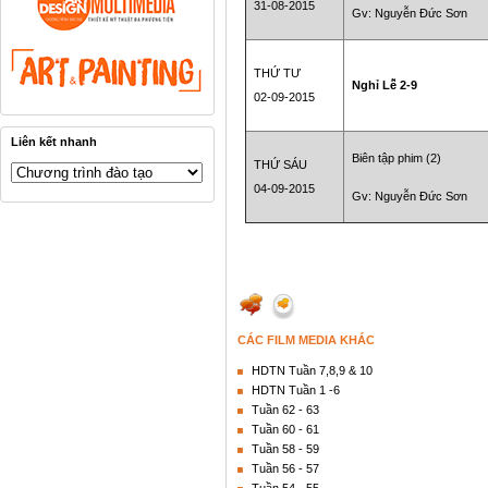
31-08-2015
Gv: Nguyễn Đức Sơn
THỨ TƯ
Nghỉ Lễ 2-9
02-09-2015
Liên kết nhanh
Biên tập phim (2)
THỨ SÁU
04-09-2015
Gv: Nguyễn Đức Sơn
CÁC FILM MEDIA KHÁC
HDTN Tuần 7,8,9 & 10
HDTN Tuần 1 -6
Tuần 62 - 63
Tuần 60 - 61
Tuần 58 - 59
Tuần 56 - 57