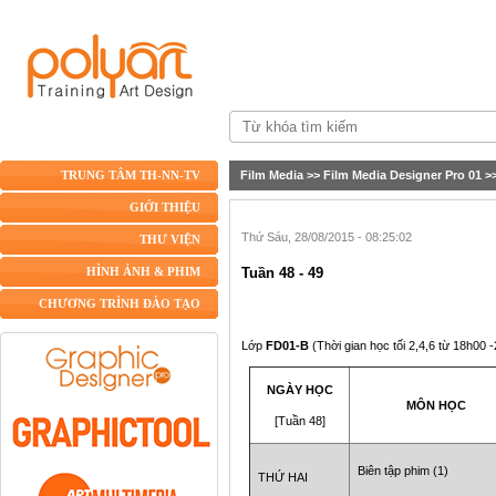
Film Media
>>
Film Media Designer Pro 01
>
TRUNG TÂM TH-NN-TV
GIỚI THIỆU
Thứ Sáu, 28/08/2015 - 08:25:02
THƯ VIỆN
Tuần 48 - 49
HÌNH ẢNH & PHIM
CHƯƠNG TRÌNH ĐÀO TẠO
Lớp
FD01-B
(Thời gian học tối 2,4,6 từ 18h00 
NGÀY HỌC
MÔN HỌC
[Tuần 48]
Biên tập phim (1)
THỨ HAI