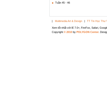
Tuần 45 - 46
|
Multimedia Art & Design
|
TT Tin Học Thư 
Xem tốt nhất với IE 7.0+, FireFox, Safari, Goo
Copyright
© 2010
by
POLYGON Center
. Desi