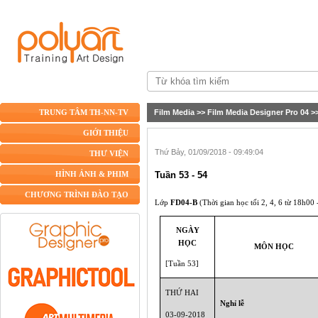
Film Media
>>
Film Media Designer Pro 04
>
TRUNG TÂM TH-NN-TV
GIỚI THIỆU
Thứ Bảy, 01/09/2018 - 09:49:04
THƯ VIỆN
Tuần 53 - 54
HÌNH ẢNH & PHIM
CHƯƠNG TRÌNH ĐÀO TẠO
Lớp
FD04-B
(Thời gian học tối 2, 4, 6 từ 18h00
NGÀY
HỌC
MÔN HỌC
[Tuần 53]
THỨ HAI
Nghỉ lễ
03-09-2018