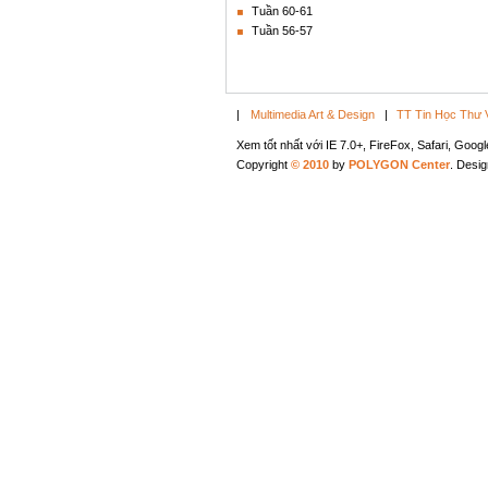
Tuần 60-61
Tuần 56-57
|
Multimedia Art & Design
|
TT Tin Học Thư 
Xem tốt nhất với IE 7.0+, FireFox, Safari, Goo
Copyright
© 2010
by
POLYGON Center
. Desi