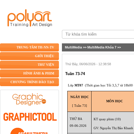
MultiMedia
>>
MultiMedia Khóa 7
>>
TRUNG TÂM TH-NN-TV
GIỚI THIỆU
Thứ Bảy, 06/06/2026 - 12:38:58
THƯ VIỆN
Tuần 73-74
HÌNH ẢNH & PHIM
CHƯƠNG TRÌNH ĐÀO TẠO
Lớp
MT07
(Thời gian học Tối
3,5,7
từ 18h00 
NGÀY HỌC
MÔN HỌC
[ Tuần 73]
THỨ BA
KT quay phim (10)
09-06
-2026
GV: Nguyễn Thị Bảo Khanh