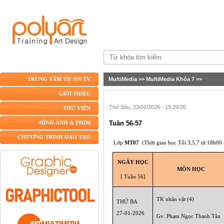
MultiMedia
>>
MultiMedia Khóa 7
>>
TRUNG TÂM TH-NN-TV
GIỚI THIỆU
Thứ Sáu, 23/01/2026 - 15:29:05
THƯ VIỆN
Tuần 56-57
HÌNH ẢNH & PHIM
CHƯƠNG TRÌNH ĐÀO TẠO
Lớp
MT07
(Thời gian học Tối
3,5,7
từ 18h00 
NGÀY HỌC
MÔN HỌC
[ Tuần 56]
TK nhân vật (4)
THỨ BA
27-01-2026
Gv: Phạm Ngọc Thanh Tân