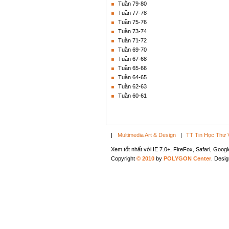
Tuần 79-80
Tuần 77-78
Tuần 75-76
Tuần 73-74
Tuần 71-72
Tuần 69-70
Tuần 67-68
Tuần 65-66
Tuần 64-65
Tuần 62-63
Tuần 60-61
|
Multimedia Art & Design
|
TT Tin Học Thư 
Xem tốt nhất với IE 7.0+, FireFox, Safari, Goo
Copyright
© 2010
by
POLYGON Center
. Desi