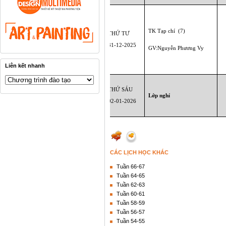
TK Tạp chí
(7)
THỨ TƯ
31-12
-2025
GV:Nguyễn Phương Vy
Liên kết nhanh
THỨ SÁU
Lớp nghỉ
02-01
-2026
CÁC LỊCH HỌC KHÁC
Tuần 66-67
Tuần 64-65
Tuần 62-63
Tuần 60-61
Tuần 58-59
Tuần 56-57
Tuần 54-55