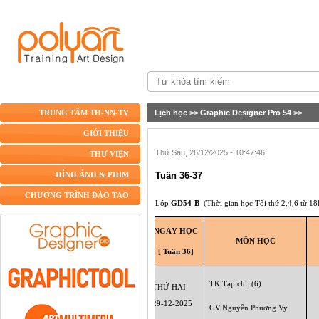
Lịch học
>>
Graphic Designer Pro 54
>>
TRUNG TÂM TH-NN-TV
GIỚI THIỆU
Thứ Sáu, 26/12/2025 - 10:47:46
THƯ VIỆN
Tuần 36-37
HÌNH ẢNH & PHIM
CHƯƠNG TRÌNH ĐÀO TẠO
Lớp
GD54-B
(Thời gian học Tối thứ 2,4,6 từ 1
NGÀY HỌC
MÔN HỌC
[ Tuần 36]
TK Tạp chí
(6)
THỨ HAI
29-12
-2025
GV:Nguyễn Phương Vy