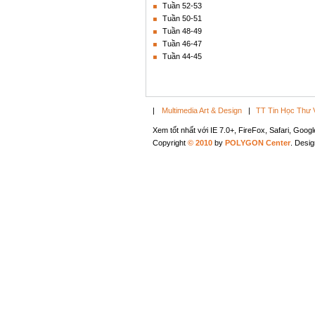
Tuần 52-53
Tuần 50-51
Tuần 48-49
Tuần 46-47
Tuần 44-45
|
Multimedia Art & Design
|
TT Tin Học Thư 
Xem tốt nhất với IE 7.0+, FireFox, Safari, Goo
Copyright
© 2010
by
POLYGON Center
. Desi