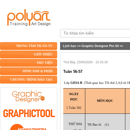
Lịch học
>>
Graphic Designer Pro 54
>>
TRUNG TÂM TH-NN-TV
GIỚI THIỆU
Thứ Bảy, 23/05/2026 - 15:15:18
THƯ VIỆN
Tuần 56-57
HÌNH ẢNH & PHIM
CHƯƠNG TRÌNH ĐÀO TẠO
Lớp
GD54-B
(Thời gian học Tối thứ 2,4,6 từ 
NGÀY
HỌC
MÔN HỌC
[ Tuần 56]
THỨ HAI
TK Bao bì (1)