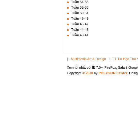
Tuần 54-55
Tuần 52-53
Tuần 50-51
Tuần 48-49
Tuần 46-47
Tuần 44-45
Tuần 40-41
|
Multimedia Art & Design
|
TT Tin Học Thư 
Xem tốt nhất với IE 7.0+, FireFox, Safari, Goo
Copyright
© 2010
by
POLYGON Center
. Desi