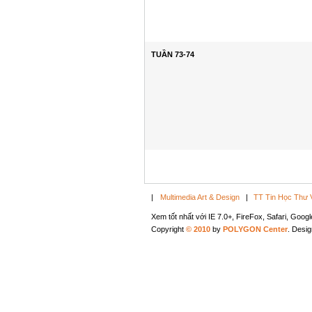
TUẦN 73-74
|
Multimedia Art & Design
|
TT Tin Học Thư 
Xem tốt nhất với IE 7.0+, FireFox, Safari, Goo
Copyright
© 2010
by
POLYGON Center
. Desi