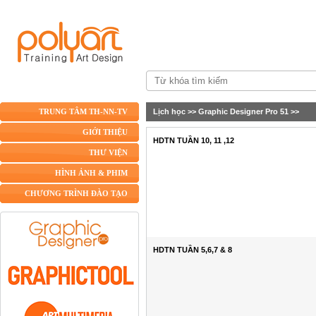
Lịch học
>>
Graphic Designer Pro 51
>>
TRUNG TÂM TH-NN-TV
GIỚI THIỆU
HDTN TUẦN 10, 11 ,12
THƯ VIỆN
HÌNH ẢNH & PHIM
CHƯƠNG TRÌNH ĐÀO TẠO
HDTN TUẦN 5,6,7 & 8