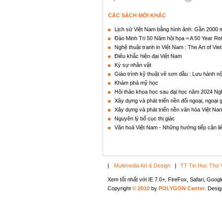
CÁC SÁCH MỚI KHÁC
Lịch sử Việt Nam bằng hình ảnh: Gần 2000 mi
Đào Minh Tri 50 Năm hội họa = A 50 Year Re
Nghệ thuật tranh in Việt Nam : The Art of V
Điêu khắc hiện đại Việt Nam
Ký sự nhân vật
Giáo trình kỹ thuật vẽ sơn dầu : Lưu hành nộ
Khám phá mỹ học
Hội thảo khoa học sau đại học năm 2024 Ng
Xây dựng và phát triển nền đối ngoại, ngoại 
Xây dựng và phát triển nền văn hóa Việt Nam
Nguyên lý bố cục thị giác
Văn hoá Việt Nam - Những hướng tiếp cận li
|
Multimedia Art & Design
|
TT Tin Học Thư 
Xem tốt nhất với IE 7.0+, FireFox, Safari, Goo
Copyright
© 2010
by
POLYGON Center
. Desi