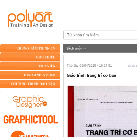
Sách mới
>>
TRUNG TÂM TH-NN-TV
GIỚI THIỆU
Thứ Ba, 08/04/2025 - 16:27:51
THƯ VIỆN
Giáo trình trang trí cơ bản
HÌNH ẢNH & PHIM
CHƯƠNG TRÌNH ĐÀO TẠO