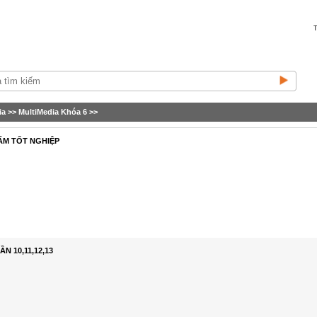
T
ia
>>
MultiMedia Khóa 6
>>
ẤM TỐT NGHIỆP
N 10,11,12,13