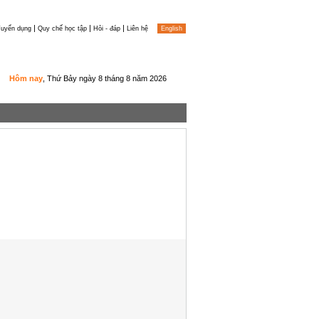
|
|
|
uyển dụng
Quy chế học tập
Hỏi - đáp
Liên hệ
English
Hôm nay
, Thứ Bảy ngày 8 tháng 8 năm 2026