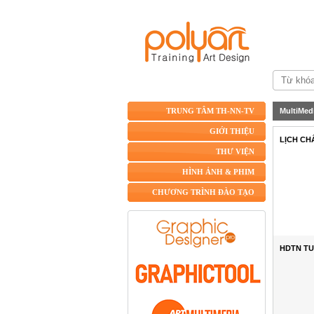
MultiMed
TRUNG TÂM TH-NN-TV
GIỚI THIỆU
LỊCH CH
THƯ VIỆN
HÌNH ẢNH & PHIM
CHƯƠNG TRÌNH ĐÀO TẠO
HDTN TUẦ